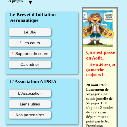
À propos
Le Brevet d'Initiation
Aéronautique
Le BIA
*
Les cours
Ça s'est passé
*
Supports de cours
en Août...
Calendrier
...il y a 49 ans, et
ça marche
toujours !
L'Association AIPBIA
20 août 1977 -
Lancement de
L'Association
Voyager 2, la
sonde jumelle de
Voyager 1
. Il
Liens utiles
s’agit de 2 sondes
de 729 kg au
Nos partenaires
départ, mises au
point par le Jet
Propulsion